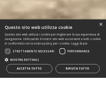
×
Questo sito web utilizza cookie
Questo sito web utilizza i cookie per migliorare la tua esperienza di
navigazione. Utilizzando il nostro sito web acconsenti a tutti i cookie
Cose (in)visibili
in conformità con la nostra policy per i cookie.
Leggi di più
STRETTAMENTE NECESSARI
PERFORMANCE
Una residenza artistica per scoprire
le storie nascoste di Corigliano
MOSTRA DETTAGLI
d’Otranto
ACCETTA TUTTO
RIFIUTA TUTTO
Cose (in)visibili
è un progetto di co-creazione
artistica ideato e realizzato da Big Sur, nell’ambito
di UCREATE, progetto finanziato dall’Unione
Europea, realizzato in collaborazione con i partner