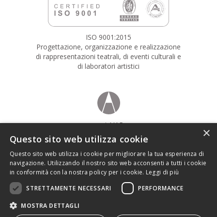
ISO 9001:2015
Progettazione, organizzazione e realizzazione
di rappresentazioni teatrali, di eventi culturali e
di laboratori artistici
soci AIAP
×
Associazione italiana design della comunicazione visiva
Questo sito web utilizza cookie
Questo sito web utilizza i cookie per migliorare la tua esperienza di
navigazione. Utilizzando il nostro sito web acconsenti a tutti i cookie
in conformità con la nostra policy per i cookie.
Leggi di più
STRETTAMENTE NECESSARI
PERFORMANCE
© BIG SUR SOCIETÀ COOPERATIVA – IMPRESA SOCIALE ETS.
•
via G.A. Coppola, 3
•
MOSTRA DETTAGLI
73100 Lecce • Italia
tel:
• mail:
• pec:
+39
0832.346903
amministrazione@bigsur.it
bigsur@pec.bigsur.it