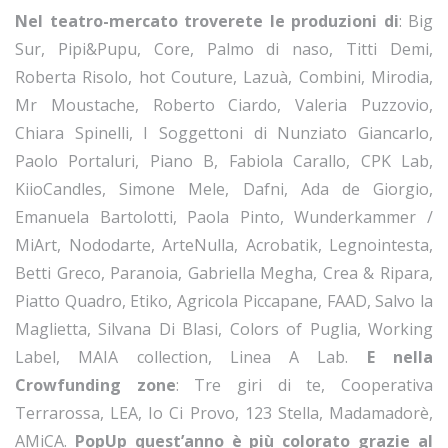
Nel teatro-mercato troverete le produzioni di
: Big
Sur, Pipi&Pupu, Core, Palmo di naso, Titti Demi,
Roberta Risolo, hot Couture, Lazuà, Combini, Mirodia,
Mr Moustache, Roberto Ciardo, Valeria Puzzovio,
Chiara Spinelli, I Soggettoni di Nunziato Giancarlo,
Paolo Portaluri, Piano B, Fabiola Carallo, CPK Lab,
KiioCandles, Simone Mele, Dafni, Ada de Giorgio,
Emanuela Bartolotti, Paola Pinto, Wunderkammer /
MiArt, Nododarte, ArteNulla, Acrobatik, Legnointesta,
Betti Greco, Paranoia, Gabriella Megha, Crea & Ripara,
Piatto Quadro, Etiko, Agricola Piccapane, FAAD, Salvo la
Maglietta, Silvana Di Blasi, Colors of Puglia, Working
Label, MAIA collection, Linea A Lab.
E nella
Crowfunding zone
: Tre giri di te, Cooperativa
Terrarossa, LEA, Io Ci Provo, 123 Stella, Madamadorè,
AMiCA.
PopUp quest’anno è più colorato grazie al