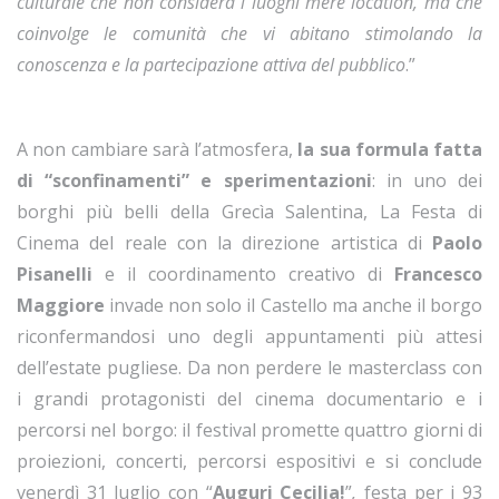
culturale che non considera i luoghi mere location, ma che
coinvolge le comunità che vi abitano stimolando la
conoscenza e la partecipazione attiva del pubblico
.”
A non cambiare sarà l’atmosfera,
la sua formula fatta
di “sconfinamenti” e sperimentazioni
: in uno dei
borghi più belli della Grecìa Salentina, La Festa di
Cinema del reale con la direzione artistica di
Paolo
Pisanelli
e il coordinamento creativo di
Francesco
Maggiore
invade non solo il Castello ma anche il borgo
riconfermandosi uno degli appuntamenti più attesi
dell’estate pugliese. Da non perdere le masterclass con
i grandi protagonisti del cinema documentario e i
percorsi nel borgo: il festival promette quattro giorni di
proiezioni, concerti, percorsi espositivi e si conclude
venerdì 31 luglio con “
Auguri
Cecilia!
”
,
festa per i 93