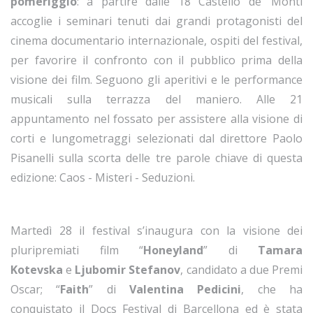
pomeriggio
: a partire dalle 18 Castello de’ Monti
accoglie i
seminari tenuti dai grandi protagonisti del
cinema documentario internazionale, ospiti del festival,
per favorire il confronto con il pubblico prima della
visione dei film. Seguono gli aperitivi e le performance
musicali sulla terrazza del maniero. Alle 21
appuntamento nel fossato per assistere alla visione di
corti e lungometraggi selezionati dal direttore Paolo
Pisanelli sulla scorta delle tre parole chiave di questa
edizione: Caos - Misteri - Seduzioni.
Martedì 28 il festival s’inaugura con la visione dei
pluripremiati film “
Honeyland
” di
Tamara
Kotevska
e
Ljubomir Stefanov
, candidato a due Premi
Oscar; “
Faith
” di
Valentina Pedicini
, che ha
conquistato il Docs Festival di Barcellona ed è stata