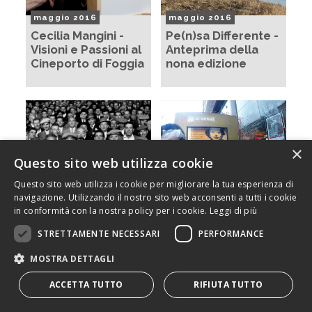
maggio 2016
maggio 2016
Cecilia Mangini -
Pe(n)sa Differente -
Visioni e Passioni al
Anteprima della
Cineporto di Foggia
nona edizione
×
Questo sito web utilizza cookie
Questo sito web utilizza i cookie per migliorare la tua esperienza di
navigazione. Utilizzando il nostro sito web acconsenti a tutti i cookie
in conformità con la nostra policy per i cookie.
Leggi di più
aprile 2016
febbraio 2016
Cecilia Mangini -
Cecilia Mangini -
STRETTAMENTE NECESSARI
PERFORMANCE
Visioni e Passioni al
Visioni e Passioni a
MOSTRA DETTAGLI
BF&ST
Berlino
ACCETTA TUTTO
RIFIUTA TUTTO