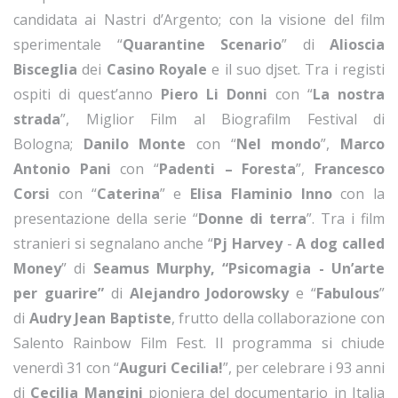
candidata ai Nastri d’Argento; con la visione del film
sperimentale “
Quarantine Scenario
” di
Alioscia
Bisceglia
dei
Casino Royale
e il suo djset. Tra i registi
ospiti di quest’anno
Piero Li Donni
con “
La nostra
strada
”, Miglior Film al Biografilm Festival di
Bologna;
Danilo Monte
con “
Nel mondo
”,
Marco
Antonio Pani
con “
Padenti – Foresta
”,
Francesco
Corsi
con “
Caterina
” e
Elisa Flaminio Inno
con la
presentazione della serie “
Donne di terra
”. Tra i film
stranieri si segnalano anche “
Pj Harvey
-
A dog called
Money
” di
Seamus Murphy, “Psicomagia - Un’arte
per guarire”
di
Alejandro Jodorowsky
e “
Fabulous
”
di
Audry Jean Baptiste
, frutto della collaborazione con
Salento Rainbow Film Fest. Il programma si chiude
venerdì 31 con “
Auguri Cecilia!
”, per celebrare i 93 anni
di
Cecilia Mangini
pioniera del documentario in Italia