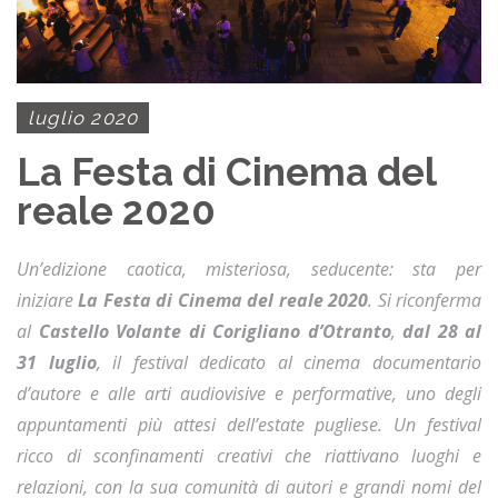
luglio 2020
La Festa di Cinema del
reale 2020
Un’edizione caotica, misteriosa, seducente: sta per
iniziare
La Festa di Cinema del reale 2020
. Si riconferma
al
Castello Volante di Corigliano d’Otranto
,
dal 28 al
31 luglio
, il festival dedicato al cinema documentario
d’autore e alle arti audiovisive e performative, uno degli
appuntamenti più attesi dell’estate pugliese. Un festival
ricco di sconfinamenti creativi che riattivano luoghi e
relazioni, con la sua comunità di autori e grandi nomi del